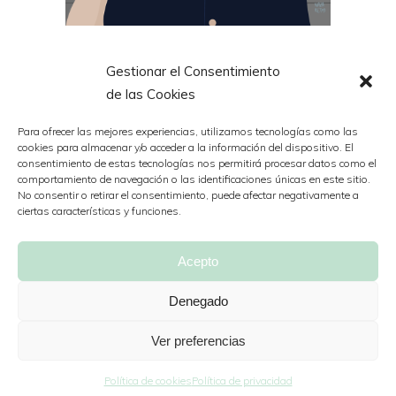
Gestionar el Consentimiento
Estoy 100% de acuerdo con todo lo que
de las Cookies
piensa la escritora
Fran Lebowitz
y
nadie como ella para expresarlo con tanta
Para ofrecer las mejores experiencias, utilizamos tecnologías como las
cookies para almacenar y/o acceder a la información del dispositivo. El
ironía y gracia.
consentimiento de estas tecnologías nos permitirá procesar datos como el
‘Pretend It’s a City’ es la serie que le
comportamiento de navegación o las identificaciones únicas en este sitio.
No consentir o retirar el consentimiento, puede afectar negativamente a
dedica su amigo Scorsese (Martin) y ya
ciertas características y funciones.
merece la pena solo por ver la química que
tienen ambos mientras analizan la ciudad
Acepto
de Nueva York.
Denegado
«Think before you speak. Read before
you think».
Ver preferencias
Política de cookies
Política de privacidad