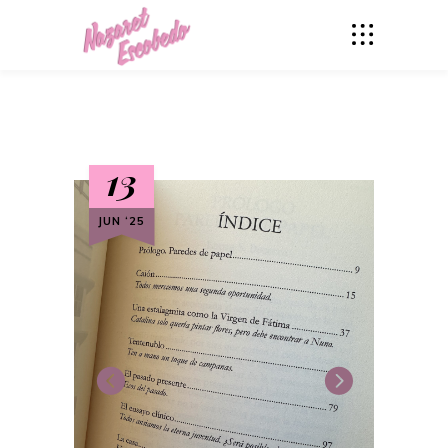
13
JUN ‘25