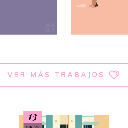
VER MÁS TRABAJOS
13
JUN ‘25