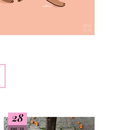
28
ENE ‘25