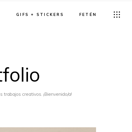
G
GIFS + STICKERS
FETÉN
folio
 trabajos creativos. ¡Bienvenido/a!