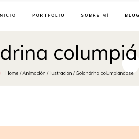
INICIO
PORTFOLIO
SOBRE MÍ
BLO
drina columpi
Home
/
Animación
/
Ilustración
/
Golondrina columpiándose