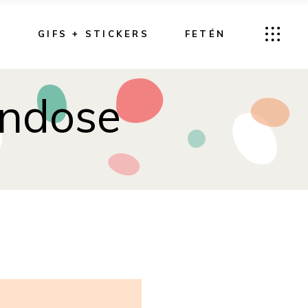
G
GIFS + STICKERS
FETÉN
ándose