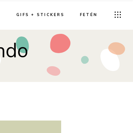
G
GIFS + STICKERS
FETÉN
ndo