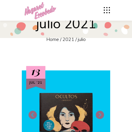
julio 2021
Home
/
2021
/
julio
13
JUL ‘21