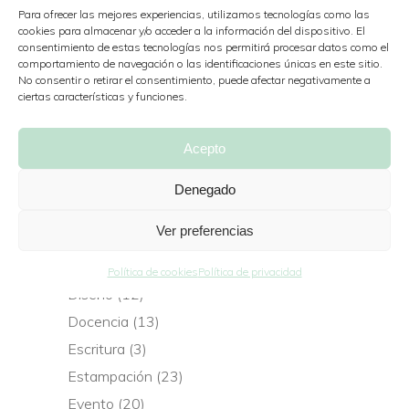
Para ofrecer las mejores experiencias, utilizamos tecnologías como las
cookies para almacenar y/o acceder a la información del dispositivo. El
consentimiento de estas tecnologías nos permitirá procesar datos como el
Buscar
comportamiento de navegación o las identificaciones únicas en este sitio.
Search
No consentir o retirar el consentimiento, puede afectar negativamente a
ciertas características y funciones.
for:
Bien ordenadito
Acepto
Animación
(32)
Denegado
2D
(5)
Ver preferencias
3D
(3)
Dibujo
(8)
Política de cookies
Política de privacidad
Diseño
(12)
Docencia
(13)
Escritura
(3)
Estampación
(23)
Evento
(20)