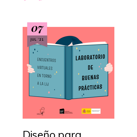
07
JUL ‘21
Diseño para