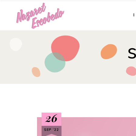
26
SEP ‘22