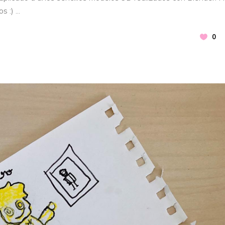
os :)
0