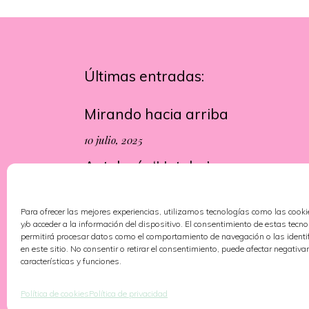
Últimas entradas:
Mirando hacia arriba
10 julio, 2025
Antología ‘Hoteles’
13 junio, 2025
Para ofrecer las mejores experiencias, utilizamos tecnologías como las cook
y/o acceder a la información del dispositivo. El consentimiento de estas tecn
permitirá procesar datos como el comportamiento de navegación o las identi
en este sitio. No consentir o retirar el consentimiento, puede afectar negativa
características y funciones.
Política de cookies
Política de privacidad