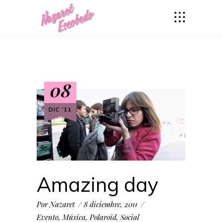
08
DIC ‘11
Amazing day
Por
Nazaret
8 diciembre, 2011
Evento
,
Música
,
Polaroid
,
Social