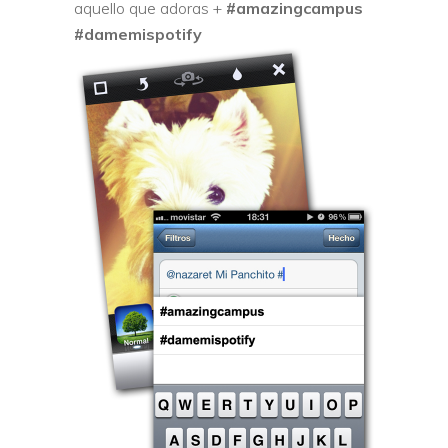
aquello que adoras +
#amazingcampus
#damemispotify