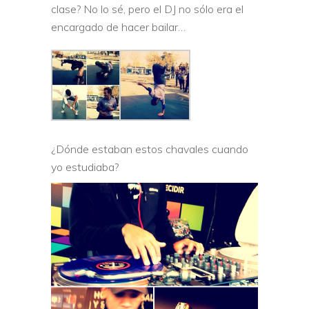
clase? No lo sé, pero el DJ no sólo era el
encargado de hacer bailar…
¿Dónde estaban estos chavales cuando
yo estudiaba?