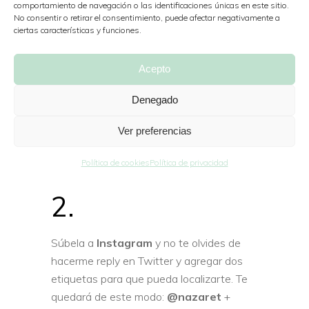
comportamiento de navegación o las identificaciones únicas en este sitio.
No consentir o retirar el consentimiento, puede afectar negativamente a
ciertas características y funciones.
1.
Acepto
Haz una foto de algo
amazing everyday
.
Denegado
O lo que es lo mismo,
¿qué te encanta
Ver preferencias
de todos los días?
Por ejemplo, en mi
vida diaria yo adoro a mi perro Panchito, la
Política de cookies
Política de privacidad
primera taza de café…
2.
Súbela a
Instagram
y no te olvides de
hacerme reply en Twitter y agregar dos
etiquetas para que pueda localizarte. Te
quedará de este modo:
@nazaret
+