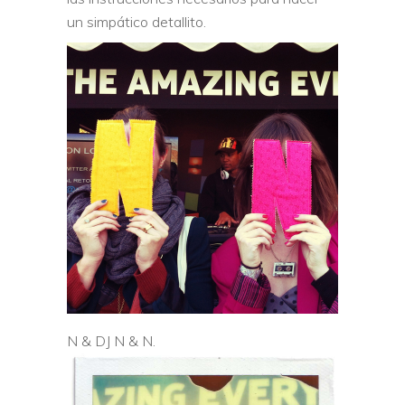
un simpático detallito.
N & DJ N & N.