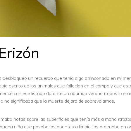
Erizón
ano desbloqueó un recuerdo que tenía algo arrinconado en mi me
bía escrito de los animales que fallecían en el campo y que es
encé con ese listado durante un aburrido verano (todos lo era
so no significaba que la muerte dejara de sobrevolarnos,
omaba notas sobre las superficies que tenía más a mano (trozo
uena niña que pasaba los apuntes a limpio, las ordenaba en o