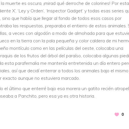
 la muerte es oscura, ¡mirad qué derroche de colorines! Por esta
iente X’, ‘Ley y Orden’, ‘Inspector Gadget’ y todas esas series q
ino que había que llegar al fondo de todos esos casos por
traba las respuestas, preparaba el entierro de estos animales. 
rillas, a veces con algodón a modo de almohada para que estuvi
eco en la tierra con la pala pequeña y color caldera de mi herm
queño montículo como en las películas del oeste, colocaba una
quis de los frutos del árbol del paraíso, colocaba algunas pied
da esta parafernalia me mantenía entretenida un día entero per
les, así que decidí enterrar a todos los animales bajo el mismo
ar exacto aunque no estuviera marcado.
o el último que enterré bajo esa morera un gatito recién atrope
seaba a Panchito, pero esa ya es otra historia.
0