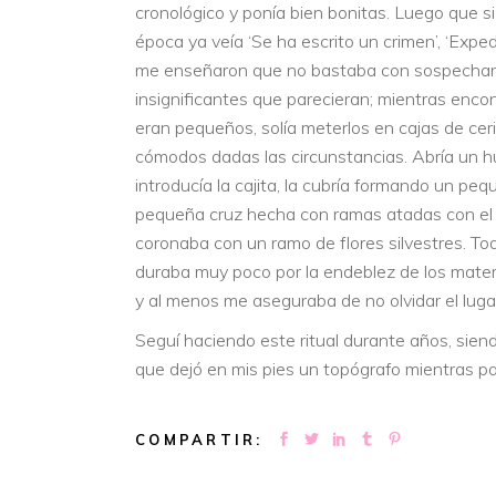
cronológico y ponía bien bonitas. Luego que si
época ya veía ‘Se ha escrito un crimen’, ‘Exped
me enseñaron que no bastaba con sospechar, s
insignificantes que parecieran; mientras encon
eran pequeños, solía meterlos en cajas de ce
cómodos dadas las circunstancias. Abría un hu
introducía la cajita, la cubría formando un pe
pequeña cruz hecha con ramas atadas con el ra
coronaba con un ramo de flores silvestres. To
duraba muy poco por la endeblez de los materia
y al menos me aseguraba de no olvidar el lug
Seguí haciendo este ritual durante años, siend
que dejó en mis pies un topógrafo mientras pa
COMPARTIR: