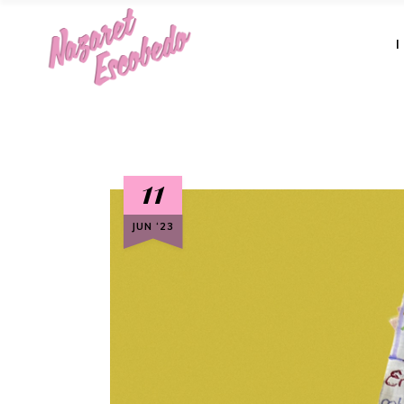
11
JUN ‘23