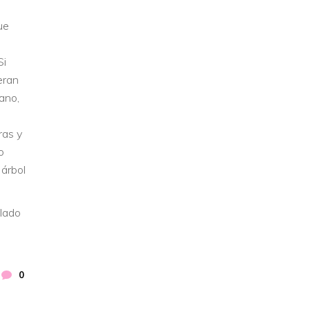
ue
Si
eran
ano,
ras y
o
 árbol
llado
0