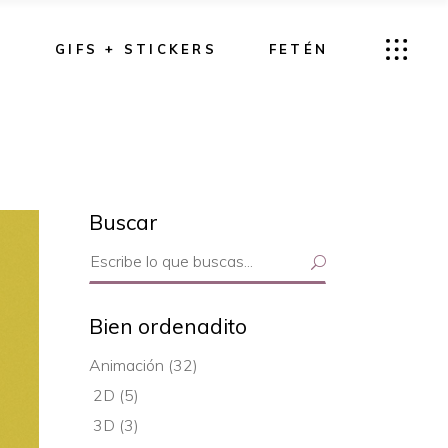
G
GIFS + STICKERS
FETÉN
Buscar
Search
for:
Bien ordenadito
Animación
(32)
2D
(5)
3D
(3)