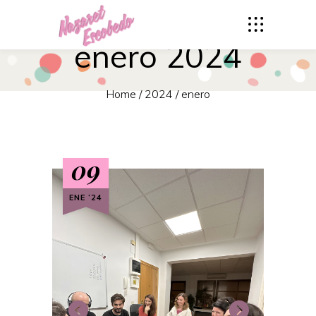
enero 2024
Home
/
2024
/
enero
09
ENE ‘24