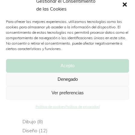
Gestionar el Consentimiento
1
0
de las Cookies
Para ofrecer las mejores experiencias, utilizamos tecnologías como las
cookies para almacenar y/o acceder a la información del dispositivo. El
consentimiento de estas tecnologías nos permitirá procesar datos como el
comportamiento de navegación o las identificaciones únicas en este sitio.
No consentir o retirar el consentimiento, puede afectar negativamente a
ciertas características y funciones.
Buscar
Search
Acepto
for:
Denegado
Bien ordenadito
Ver preferencias
Animación
(32)
2D
(5)
Política de cookies
Política de privacidad
3D
(3)
Dibujo
(8)
Diseño
(12)