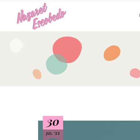
30
JUL ‘22