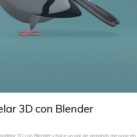
lar 3D con Blender
modelar 3D con Blender y hace un par de semanas me puse en 