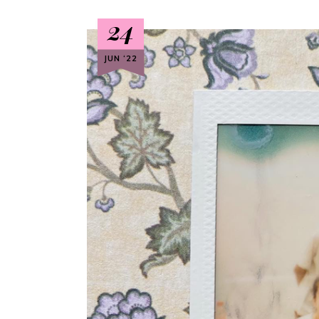
24
JUN ‘22