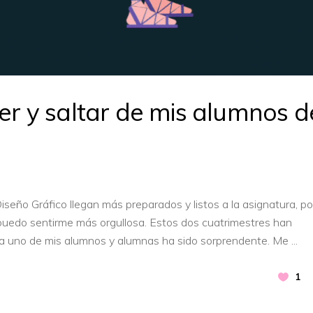
rer y saltar de mis alumnos d
eño Gráfico llegan más preparados y listos a la asignatura, por
puedo sentirme más orgullosa. Estos dos cuatrimestres han
da uno de mis alumnos y alumnas ha sido sorprendente. Me
1