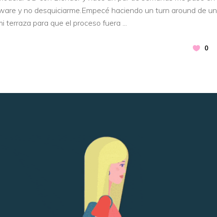
software y no desquiciarme.Empecé haciendo un turn around de u
mi terraza para que el proceso fuera
0