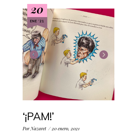
20
ENE ‘21
‘¡PAM!’
Por
Nazaret
20 enero, 2021