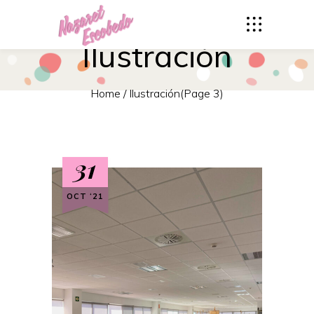
Ilustración
Home
/
Ilustración
(Page 3)
31
OCT ‘21