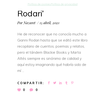
‘El libro de Gianni
Política de cookies
Política de privacidad
Rodari’
Por
Nazaret
15 abril, 2021
He de reconocer que no conocía mucho a
Gianni Rodari hasta que se editó este libro
recopilario de cuentos, poemas y relatos,
pero el tándem Blackie Books y Marta
Altés siempre es sinónimo de calidad y
aquí estoy imaginando qué habría sido de
mí
COMPARTIR:
0
0