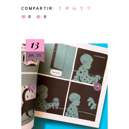
COMPARTIR:
0
0
13
JUL ‘21