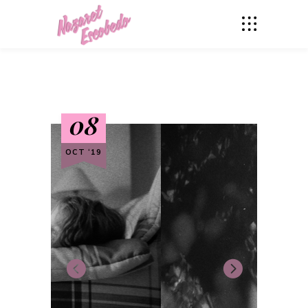
08
OCT ‘19