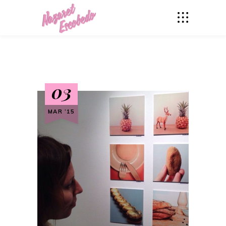
03
MAR ‘15