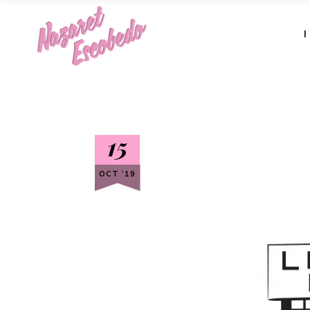
15
OCT ‘19