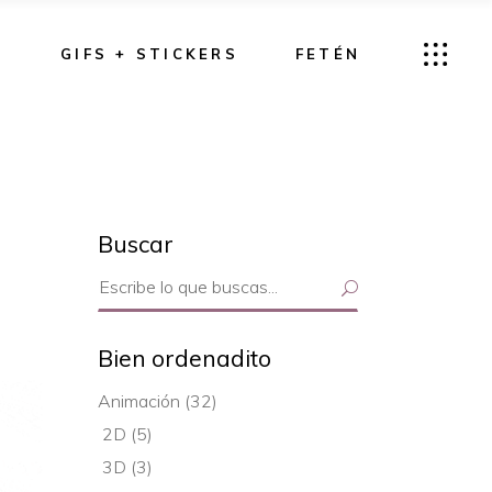
G
GIFS + STICKERS
FETÉN
Buscar
Search
for:
Bien ordenadito
Animación
(32)
2D
(5)
3D
(3)