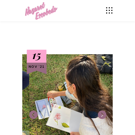
15
NOV ‘21