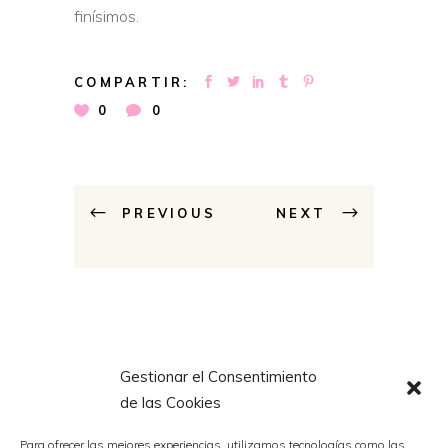
finísimos.
COMPARTIR:
0
0
PREVIOUS
NEXT
Gestionar el Consentimiento
Related Posts
de las Cookies
Para ofrecer las mejores experiencias, utilizamos tecnologías como las