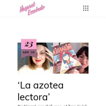
23
ABR ‘20
‘La azotea
lectora’